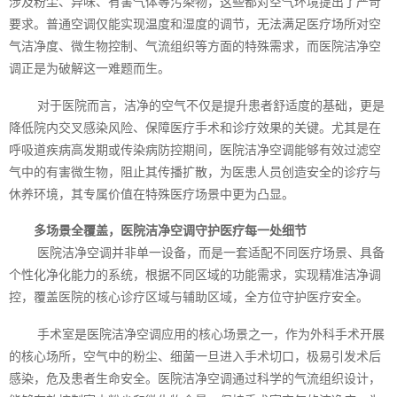
涉及粉尘、异味、有害气体等污染物，这些都对空气环境提出了严苛
要求。普通空调仅能实现温度和湿度的调节，无法满足医疗场所对空
气洁净度、微生物控制、气流组织等方面的特殊需求，而医院洁净空
调正是为破解这一难题而生。
对于医院而言，洁净的空气不仅是提升患者舒适度的基础，更是
降低院内交叉感染风险、保障医疗手术和诊疗效果的关键。尤其是在
呼吸道疾病高发期或传染病防控期间，医院洁净空调能够有效过滤空
气中的有害微生物，阻止其传播扩散，为医患人员创造安全的诊疗与
休养环境，其专属价值在特殊医疗场景中更为凸显。
多场景全覆盖，医院洁净空调守护医疗每一处细节
医院洁净空调并非单一设备，而是一套适配不同医疗场景、具备
个性化净化能力的系统，根据不同区域的功能需求，实现精准洁净调
控，覆盖医院的核心诊疗区域与辅助区域，全方位守护医疗安全。
手术室是医院洁净空调应用的核心场景之一，作为外科手术开展
的核心场所，空气中的粉尘、细菌一旦进入手术切口，极易引发术后
感染，危及患者生命安全。医院洁净空调通过科学的气流组织设计，