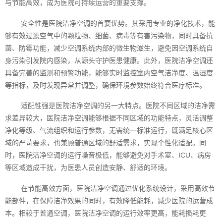
与节能高效，成为医院可持续运营的重要支撑。
安全性是医院洁净空调的首要优势。其采用专业的净化技术，能
够有效过滤空气中的颗粒物、细菌、病毒等有害污染物，同时具备抗
菌、防霉功能，减少空调系统内部的微生物滋生，避免因空调系统自
身污染引发院内感染，从源头守护医患健康。此外，医院洁净空调还
具备完善的监测和预警功能，能够实时监控室内空气洁净度、温湿度
等指标，及时发现异常并调整，确保环境参数始终符合医疗标准。
适配性强是医院洁净空调的另一大特点。医院不同区域的洁净需
求差异较大，医院洁净空调能够根据不同区域的功能特点，灵活调整
净化等级、气流组织和运行参数，无需统一标准运行，既满足核心区
域的严苛要求，也兼顾普通区域的舒适需求，实现个性化适配。同
时，医院洁净空调的运行噪音极低，能够避免对手术室、ICU、病房
等区域造成干扰，为医患人员创造安静、舒适的环境。
在节能高效方面，医院洁净空调通过优化系统设计，采用高效节
能部件，在保障洁净效果的同时，有效降低能耗，减少医院的运营成
本。相较于普通空调，医院洁净空调的运行效率更高，能耗损耗更