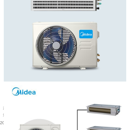
武汉旧楼改中央空调可行吗
武汉大量建成年代较早的楼宇分布在老城片区，涵盖办公、商业以及部分居住建
筑。不少旧楼原有降温取暖设备老化，室内温控体验有限，很多业主会考虑...
2026-08-06 08:53:52