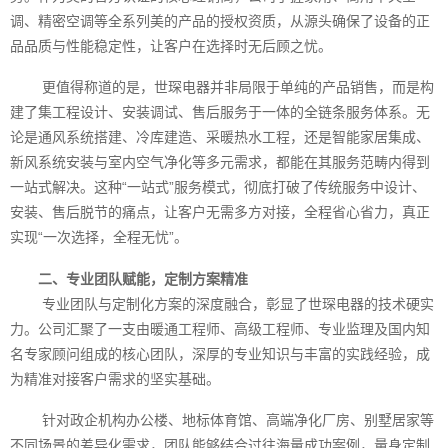
调、精密空调等全系列美的产品的授权资质，从源头确保了设备的正
品品质与性能稳定性，让客户在选择时无后顾之忧。
更值得称道的是，世琛电器并非局限于单纯的产品销售，而是构
建了集工程设计、安装调试、售后服务于一体的全链条服务体系。无
论是通风系统搭建、冷库建造、采暖热水工程，还是智能家居集成、
新风系统安装与室内空气净化等多元需求，都能在其服务范畴内得到
一站式解决。这种“一站式”服务模式，彻底打破了传统服务中设计、
安装、售后脱节的痛点，让客户无需多方对接，全程省心省力，真正
实现“一次选择，全程无忧”。
二、专业团队赋能，定制方案精准
专业团队与定制化方案的深度融合，彰显了世琛电器的技术硬实
力。公司汇聚了一支由暖通工程师、高级工程师、专业监理及国内知
名专家顾问组成的核心团队，深厚的专业知识与丰富的实践经验，成
为精准对接客户需求的坚实基础。
针对政企机构办公楼、地标体育馆、高端净化厂房、别墅居家等
不同场景的差异化需求，团队能够结合过往海量成功案例，量身定制