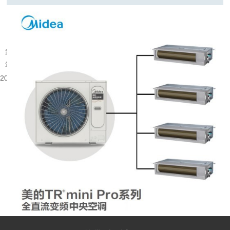
武汉旧楼改中央空调可行吗
武汉大量建成年代较早的楼宇分布在老城片区，涵盖办公、商业以及部分居住建
筑。不少旧楼原有降温取暖设备老化，室内温控体验有限，很多业主会考虑...
2026-08-06 08:53:52