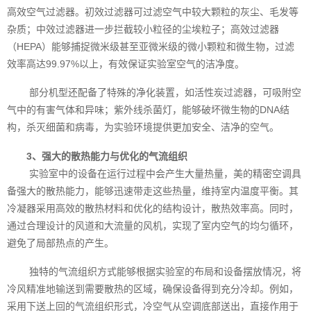
高效空气过滤器。初效过滤器可过滤空气中较大颗粒的灰尘、毛发等
杂质；中效过滤器进一步拦截较小粒径的尘埃粒子；高效过滤器
（HEPA）能够捕捉微米级甚至亚微米级的微小颗粒和微生物，过滤
效率高达99.97%以上，有效保证实验室空气的洁净度。
部分机型还配备了特殊的净化装置，如活性炭过滤器，可吸附空
气中的有害气体和异味；紫外线杀菌灯，能够破坏微生物的DNA结
构，杀灭细菌和病毒，为实验环境提供更加安全、洁净的空气。
3、强大的散热能力与优化的气流组织
实验室中的设备在运行过程中会产生大量热量，美的精密空调具
备强大的散热能力，能够迅速带走这些热量，维持室内温度平衡。其
冷凝器采用高效的散热材料和优化的结构设计，散热效率高。同时，
通过合理设计的风道和大流量的风机，实现了室内空气的均匀循环，
避免了局部热点的产生。
独特的气流组织方式能够根据实验室的布局和设备摆放情况，将
冷风精准地输送到需要散热的区域，确保设备得到充分冷却。例如，
采用下送上回的气流组织形式，冷空气从空调底部送出，直接作用于