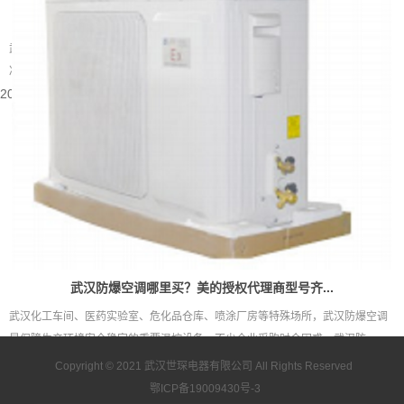
武汉别墅装什么中央空调好
武汉属于夏热冬冷的地域，夏季闷热酷暑，梅雨季湿度居高不下，冬季又伴随湿
冷的体感。别墅户型大多层数多、房间数量多，还常会带有地下室、挑空客...
2026-08-05 15:55:48
武汉防爆空调哪里买？美的授权代理商型号齐...
武汉化工车间、医药实验室、危化品仓库、喷涂厂房等特殊场所，武汉防爆空调
是保障生产环境安全稳定的重要温控设备。不少企业采购时会困惑，武汉防...
2026-08-05 15:53:43
Copyright © 2021
武汉世琛电器有限公司
All Rights Reserved
鄂ICP备19009430号-3