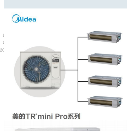
武汉旧楼改中央空调可行吗
武汉大量建成年代较早的楼宇分布在老城片区，涵盖办公、商业以及部分居住建
筑。不少旧楼原有降温取暖设备老化，室内温控体验有限，很多业主会考虑...
2026-08-06 08:53:52