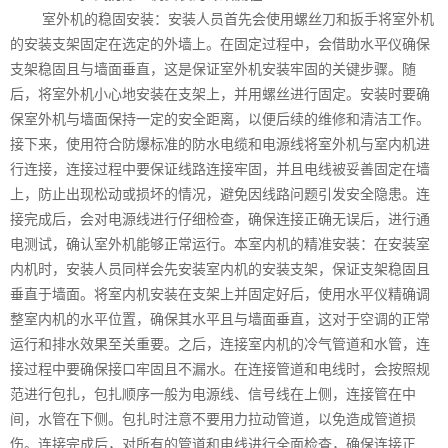
室外机的稳固安装：安装人员首先会使用螺丝刀和扳手将室外机
的安装支架固定在选定的外墙上。在固定过程中，会借助水平仪确保
支架稳固且与墙面垂直，这是保证室外机安装牢固的关键步骤。随
后，将室外机小心地安装在支架上，并用螺丝进行固定。安装时要确
保室外机与墙面保持一定的安全距离，以便后续的维修和清洁工作。
接下来，使用符合防爆标准的防水电缆和电源线将室外机与室内机进
行连接，连接过程中要保证线路连接牢固，并且电线被妥善固定在墙
上，防止出现松动或损坏的情况，避免因线路问题引发安全隐患。连
接完成后，会对电源线进行仔细检查，确保连接正确无误后，进行通
电测试，确认室外机能够正常运行。本室内机的精准安装：在安装室
内机时，安装人员同样会先安装室内机的安装支架，保证支架稳固且
垂直于墙面。将室内机安装在支架上并固定好后，使用水平仪精确调
整室内机的水平位置，确保其水平且与墙面垂直，这对于空调的正常
运行和排水效果至关重要。之后，连接室内机的冷气管道和水管，连
接过程中要确保接口牢固且不漏水。在连接管道和电线时，会按照规
范进行包扎，包扎顺序一般为电源线、信号线在上侧，连接管在中
间，水管在下侧。包扎时注意不要用力拉动管道，以免造成管道损
伤。连接完成后，对所有的管道和电线进行全面检查，确保连接正