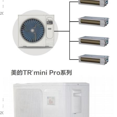
武汉大量建成年代较早的楼宇分布在老城片区，涵盖办公、商业以及部分居住建
筑。不少旧楼原有降温取暖设备老化，室内温控体验有限，很多业主会考虑...
2026-08-06 08:53:52
武汉别墅装什么中央空调好
武汉属于夏热冬冷的地域，夏季闷热酷暑，梅雨季湿度居高不下，冬季又伴随湿
冷的体感。别墅户型大多层数多、房间数量多，还常会带有地下室、挑空客...
2026-08-05 15:55:48