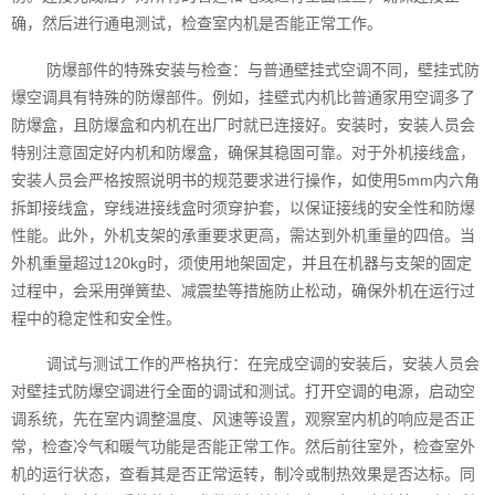
确，然后进行通电测试，检查室内机是否能正常工作。
防爆部件的特殊安装与检查：与普通壁挂式空调不同，壁挂式防
爆空调具有特殊的防爆部件。例如，挂壁式内机比普通家用空调多了
防爆盒，且防爆盒和内机在出厂时就已连接好。安装时，安装人员会
特别注意固定好内机和防爆盒，确保其稳固可靠。对于外机接线盒，
安装人员会严格按照说明书的规范要求进行操作，如使用5mm内六角
拆卸接线盒，穿线进接线盒时须穿护套，以保证接线的安全性和防爆
性能。此外，外机支架的承重要求更高，需达到外机重量的四倍。当
外机重量超过120kg时，须使用地架固定，并且在机器与支架的固定
过程中，会采用弹簧垫、减震垫等措施防止松动，确保外机在运行过
程中的稳定性和安全性。
调试与测试工作的严格执行：在完成空调的安装后，安装人员会
对壁挂式防爆空调进行全面的调试和测试。打开空调的电源，启动空
调系统，先在室内调整温度、风速等设置，观察室内机的响应是否正
常，检查冷气和暖气功能是否能正常工作。然后前往室外，检查室外
机的运行状态，查看其是否正常运转，制冷或制热效果是否达标。同