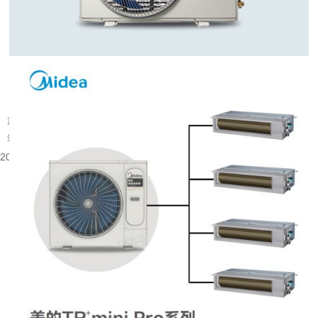
武汉旧楼改中央空调可行吗
武汉大量建成年代较早的楼宇分布在老城片区，涵盖办公、商业以及部分居住建
筑。不少旧楼原有降温取暖设备老化，室内温控体验有限，很多业主会考虑...
2026-08-06 08:53:52