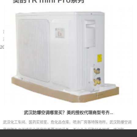
武汉别墅装什么中央空调好
武汉属于夏热冬冷的地域，夏季闷热酷暑，梅雨季湿度居高不下，冬季又伴随湿
冷的体感。别墅户型大多层数多、房间数量多，还常会带有地下室、挑空客...
2026-08-05 15:55:48
武汉防爆空调哪里买？美的授权代理商型号齐...
武汉化工车间、医药实验室、危化品仓库、喷涂厂房等特殊场所，武汉防爆空调
是保障生产环境安全稳定的重要温控设备。不少企业采购时会困惑，武汉防...