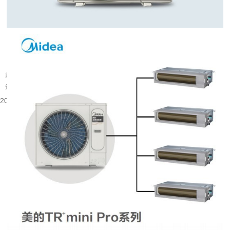
武汉旧楼改中央空调可行吗
武汉大量建成年代较早的楼宇分布在老城片区，涵盖办公、商业以及部分居住建
筑。不少旧楼原有降温取暖设备老化，室内温控体验有限，很多业主会考虑...
2026-08-06 08:53:52