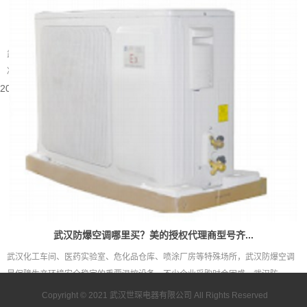
武汉别墅装什么中央空调好
武汉属于夏热冬冷的地域，夏季闷热酷暑，梅雨季湿度居高不下，冬季又伴随湿
冷的体感。别墅户型大多层数多、房间数量多，还常会带有地下室、挑空客...
2026-08-05 15:55:48
武汉防爆空调哪里买？美的授权代理商型号齐...
武汉化工车间、医药实验室、危化品仓库、喷涂厂房等特殊场所，武汉防爆空调
是保障生产环境安全稳定的重要温控设备。不少企业采购时会困惑，武汉防...
2026-08-05 15:53:43
Copyright © 2021
武汉世琛电器有限公司
All Rights Reserved