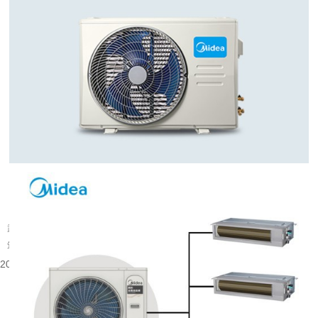
武汉旧楼改中央空调可行吗
武汉大量建成年代较早的楼宇分布在老城片区，涵盖办公、商业以及部分居住建
筑。不少旧楼原有降温取暖设备老化，室内温控体验有限，很多业主会考虑...
2026-08-06 08:53:52