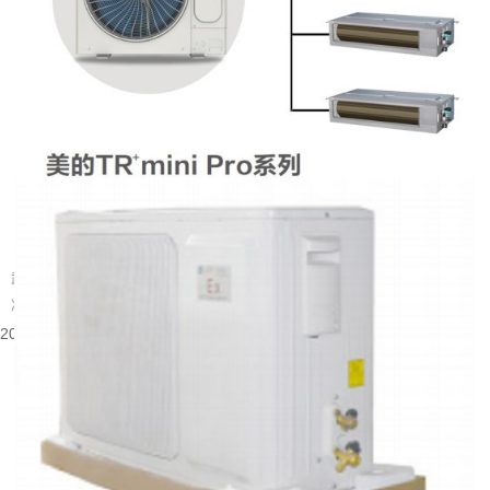
武汉别墅装什么中央空调好
武汉属于夏热冬冷的地域，夏季闷热酷暑，梅雨季湿度居高不下，冬季又伴随湿
冷的体感。别墅户型大多层数多、房间数量多，还常会带有地下室、挑空客...
2026-08-05 15:55:48