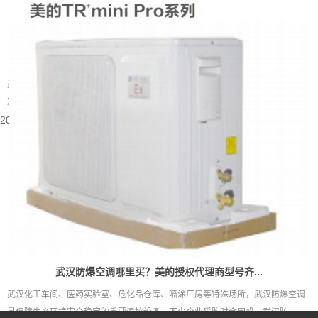
武汉别墅装什么中央空调好
武汉属于夏热冬冷的地域，夏季闷热酷暑，梅雨季湿度居高不下，冬季又伴随湿
冷的体感。别墅户型大多层数多、房间数量多，还常会带有地下室、挑空客...
2026-08-05 15:55:48
武汉防爆空调哪里买？美的授权代理商型号齐...
武汉化工车间、医药实验室、危化品仓库、喷涂厂房等特殊场所，武汉防爆空调
是保障生产环境安全稳定的重要温控设备。不少企业采购时会困惑，武汉防...