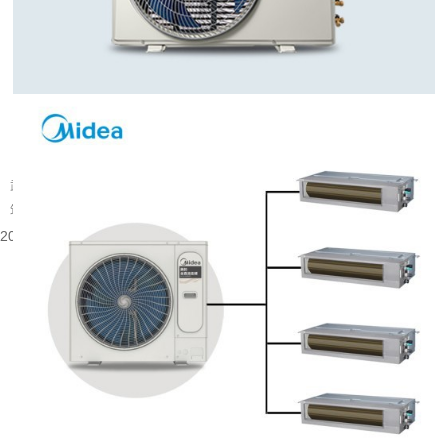
武汉旧楼改中央空调可行吗
武汉大量建成年代较早的楼宇分布在老城片区，涵盖办公、商业以及部分居住建
筑。不少旧楼原有降温取暖设备老化，室内温控体验有限，很多业主会考虑...
2026-08-06 08:53:52