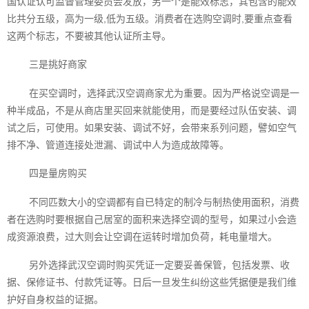
国认证认可监督管理委员会发放，另一个是能效标志，其包含的能效
比共分五级，高为一级,低为五级。消费者在选购空调时,要重点查看
这两个标志，不要被其他认证所主导。
三是挑好商家
在买空调时，选择武汉空调‍商家尤为重要。因为严格说空调是一
种半成品，不是从商店里买回来就能使用，而是要经过队伍安装、调
试之后，可使用。如果安装、调试不好，会带来系列问题，譬如空气
排不净、管道连接处泄漏、调试中人为造成故障等。
四是量房购买
不同匹数大小的空调都有自已特定的制冷与制热使用面积，消费
者在选购时要根据自己居室的面积来选择空调的型号，如果过小会造
成资源浪费，过大则会让空调在运转时增加负荷，耗电量增大。
另外选择武汉空调‍时购买凭证一定要妥善保管，包括发票、收
据、保修证书、付款凭证等。日后一旦发生纠纷这些凭据便是我们维
护好自身权益的证据。