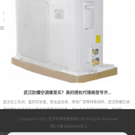
武汉别墅装什么中央空调好
武汉属于夏热冬冷的地域，夏季闷热酷暑，梅雨季湿度居高不下，冬季又伴随湿
冷的体感。别墅户型大多层数多、房间数量多，还常会带有地下室、挑空客...
2026-08-05 15:55:48
武汉防爆空调哪里买？美的授权代理商型号齐...
武汉化工车间、医药实验室、危化品仓库、喷涂厂房等特殊场所，武汉防爆空调
是保障生产环境安全稳定的重要温控设备。不少企业采购时会困惑，武汉防...
2026-08-05 15:53:43
Copyright © 2021
武汉世琛电器有限公司
All Rights Reserved
鄂ICP备19009430号-3
网站地图