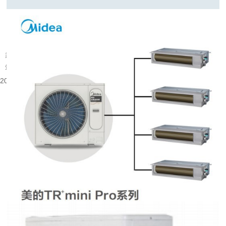
武汉旧楼改中央空调可行吗
武汉大量建成年代较早的楼宇分布在老城片区，涵盖办公、商业以及部分居住建
筑。不少旧楼原有降温取暖设备老化，室内温控体验有限，很多业主会考虑...
2026-08-06 08:53:52