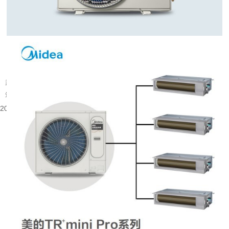
武汉旧楼改中央空调可行吗
武汉大量建成年代较早的楼宇分布在老城片区，涵盖办公、商业以及部分居住建
筑。不少旧楼原有降温取暖设备老化，室内温控体验有限，很多业主会考虑...
2026-08-06 08:53:52