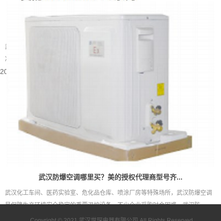
武汉别墅装什么中央空调好
武汉属于夏热冬冷的地域，夏季闷热酷暑，梅雨季湿度居高不下，冬季又伴随湿
冷的体感。别墅户型大多层数多、房间数量多，还常会带有地下室、挑空客...
2026-08-05 15:55:48
武汉防爆空调哪里买？美的授权代理商型号齐...
武汉化工车间、医药实验室、危化品仓库、喷涂厂房等特殊场所，武汉防爆空调
是保障生产环境安全稳定的重要温控设备。不少企业采购时会困惑，武汉防...
2026-08-05 15:53:43
Copyright © 2021
武汉世琛电器有限公司
All Rights Reserved