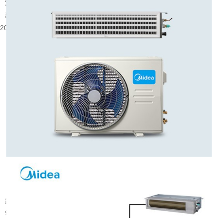
实验室的实验数据可靠性、精密仪器运行状态，与室内温湿度环境密切相关。外
部气候变换、室内设备散热、人员操作，都会带来环境参数的变化，普通空...
2026-08-10 08:58:35
武汉旧楼改中央空调可行吗
武汉大量建成年代较早的楼宇分布在老城片区，涵盖办公、商业以及部分居住建
筑。不少旧楼原有降温取暖设备老化，室内温控体验有限，很多业主会考虑...