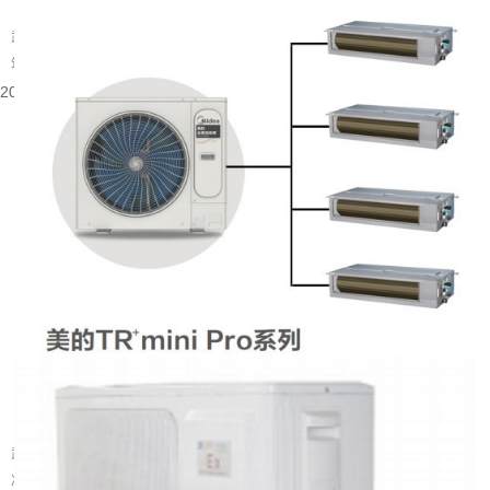
武汉旧楼改中央空调可行吗
武汉大量建成年代较早的楼宇分布在老城片区，涵盖办公、商业以及部分居住建
筑。不少旧楼原有降温取暖设备老化，室内温控体验有限，很多业主会考虑...
2026-08-06 08:53:52
武汉别墅装什么中央空调好
武汉属于夏热冬冷的地域，夏季闷热酷暑，梅雨季湿度居高不下，冬季又伴随湿
冷的体感。别墅户型大多层数多、房间数量多，还常会带有地下室、挑空客...