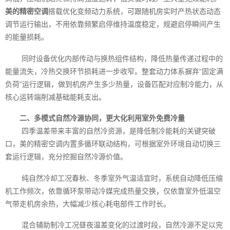
美的精密空调
搭载优化变频动力系统，可跟随机房实时产热状态动态
调节运行输出，不用依靠频繁启停维持温度稳定，规避启停瞬间产生
的能量损耗。
同时设备优化内部传动与换热组件结构，降低热量传递过程中的
能量流失，冷热交换环节损耗进一步收窄。整套动力体系摒弃“固定满
负荷”运行逻辑，做到机房产生多少热量，设备匹配对应制冷能力，从
核心运转端削减基础能耗支出。
二、多模式自然冷源协同，更大化利用室外免费冷量
四季温差带来丰富的自然冷资源，是降低制冷能耗的关键突破
口，美的精密空调内置多循环联动结构，可根据室外环境自动切换三
套运行逻辑，充分挖掘自然冷源价值。
纯自然冷却工况春秋、冬季室外气温适宜时，系统自动降低压缩
机工作频次，依靠循环泵带动冷媒完成热量交换，仅依靠室外低温空
气带走机房余热，大幅减少核心耗电部件工作时长。
混合辅助制冷工况昼夜温差变化的过渡时段，自然冷源不足以完