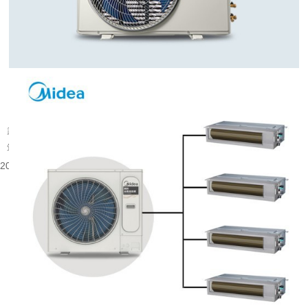
武汉旧楼改中央空调可行吗
武汉大量建成年代较早的楼宇分布在老城片区，涵盖办公、商业以及部分居住建
筑。不少旧楼原有降温取暖设备老化，室内温控体验有限，很多业主会考虑...
2026-08-06 08:53:52