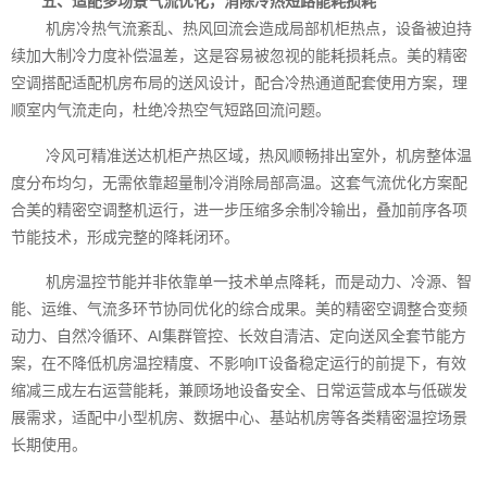
五、适配多场景气流优化，消除冷热短路能耗损耗
机房冷热气流紊乱、热风回流会造成局部机柜热点，设备被迫持
续加大制冷力度补偿温差，这是容易被忽视的能耗损耗点。美的精密
空调搭配适配机房布局的送风设计，配合冷热通道配套使用方案，理
顺室内气流走向，杜绝冷热空气短路回流问题。
冷风可精准送达机柜产热区域，热风顺畅排出室外，机房整体温
度分布均匀，无需依靠超量制冷消除局部高温。这套气流优化方案配
合美的精密空调整机运行，进一步压缩多余制冷输出，叠加前序各项
节能技术，形成完整的降耗闭环。
机房温控节能并非依靠单一技术单点降耗，而是动力、冷源、智
能、运维、气流多环节协同优化的综合成果。美的精密空调整合变频
动力、自然冷循环、AI集群管控、长效自清洁、定向送风全套节能方
案，在不降低机房温控精度、不影响IT设备稳定运行的前提下，有效
缩减三成左右运营能耗，兼顾场地设备安全、日常运营成本与低碳发
展需求，适配中小型机房、数据中心、基站机房等各类精密温控场景
长期使用。‍