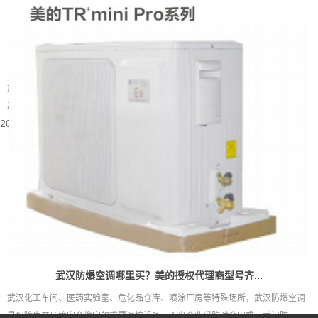
武汉别墅装什么中央空调好
武汉属于夏热冬冷的地域，夏季闷热酷暑，梅雨季湿度居高不下，冬季又伴随湿
冷的体感。别墅户型大多层数多、房间数量多，还常会带有地下室、挑空客...
2026-08-05 15:55:48
武汉防爆空调哪里买？美的授权代理商型号齐...
武汉化工车间、医药实验室、危化品仓库、喷涂厂房等特殊场所，武汉防爆空调
是保障生产环境安全稳定的重要温控设备。不少企业采购时会困惑，武汉防...