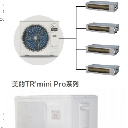
武汉大量建成年代较早的楼宇分布在老城片区，涵盖办公、商业以及部分居住建
筑。不少旧楼原有降温取暖设备老化，室内温控体验有限，很多业主会考虑...
2026-08-06 08:53:52
武汉别墅装什么中央空调好
武汉属于夏热冬冷的地域，夏季闷热酷暑，梅雨季湿度居高不下，冬季又伴随湿
冷的体感。别墅户型大多层数多、房间数量多，还常会带有地下室、挑空客...
2026-08-05 15:55:48