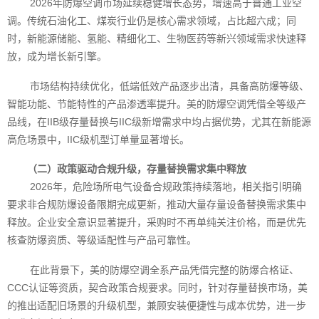
2026年防爆空调市场延续稳健增长态势，增速高于普通工业空
调。传统石油化工、煤炭行业仍是核心需求领域，占比超六成；同
时，新能源储能、氢能、精细化工、生物医药等新兴领域需求快速释
放，成为增长新引擎。
市场结构持续优化，低端低效产品逐步出清，具备高防爆等级、
智能功能、节能特性的产品渗透率提升。美的防爆空调凭借全等级产
品线，在IIB级存量替换与IIC级新增需求中均占据优势，尤其在新能源
高危场景中，IIC级机型订单量显著增长。
（二）政策驱动合规升级，存量替换需求集中释放
2026年，危险场所电气设备合规政策持续落地，相关指引明确
要求非合规防爆设备限期完成更新，推动大量存量设备替换需求集中
释放。企业安全意识显著提升，采购时不再单纯关注价格，而是优先
核查防爆资质、等级适配性与产品可靠性。
在此背景下，美的防爆空调全系产品凭借完整的防爆合格证、
CCC认证等资质，契合政策合规要求。同时，针对存量替换市场，美
的推出适配旧场景的升级机型，兼顾安装便捷性与成本优势，进一步