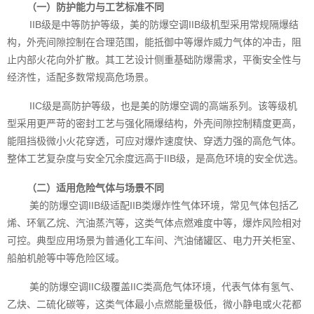
（一）防护能力与工艺标准不同
IIB级是中等防护等级，美的防爆空调IIB级机型采用常规隔爆结
构，外壳间隙控制在合理范围，能抵御中等爆炸威力气体的冲击，阻
止内部火花向外扩散。其工艺设计侧重基础防爆需求，平衡安全性与
经济性，适配多数常规高危场景。
IIC级是高防护等级，也是美的防爆空调的高端系列。该等级机
型采用更严苛的密封工艺与强化隔爆结构，外壳间隙控制精度更高，
能阻挡极微小火花穿透，可应对爆炸速度快、穿透力强的高危气体。
整体工艺复杂度与安全冗余度远高于IIB级，是高危环境的安全优选。
（二）适用危险气体与场景不同
美的防爆空调IIB级适配IIB类爆炸性气体环境，常见气体包括乙
烯、环氧乙烷、汽油蒸汽等，这类气体点燃难度中等，爆炸风险相对
可控。典型应用场景为普通化工车间、汽油储罐区、电力开关柜室、
船舶机舱等中等危险区域。
美的防爆空调IIC级覆盖IIC类高危气体环境，代表气体有氢气、
乙炔、二硫化碳等，这类气体最小点燃能量极低，微小静电或火花都