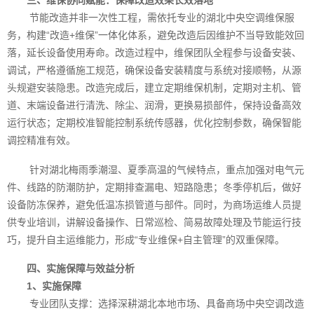
三、维保协同赋能：保障改造效果长效落地
节能改造并非一次性工程，需依托专业的湖北中央空调维保服
务，构建“改造+维保”一体化体系，避免改造后因维护不当导致能效回
落，延长设备使用寿命。改造过程中，维保团队全程参与设备安装、
调试，严格遵循施工规范，确保设备安装精度与系统对接顺畅，从源
头规避安装隐患。改造完成后，建立定期维保机制，定期对主机、管
道、末端设备进行清洗、除尘、润滑，更换易损部件，保持设备高效
运行状态；定期校准智能控制系统传感器，优化控制参数，确保智能
调控精准有效。
针对湖北梅雨季潮湿、夏季高温的气候特点，重点加强对电气元
件、线路的防潮防护，定期排查漏电、短路隐患；冬季停机后，做好
设备防冻保养，避免低温冻损管道与部件。同时，为商场运维人员提
供专业培训，讲解设备操作、日常巡检、简易故障处理及节能运行技
巧，提升自主运维能力，形成“专业维保+自主管理”的双重保障。
四、实施保障与效益分析
1、实施保障
专业团队支撑：选择深耕湖北本地市场、具备商场中央空调改造