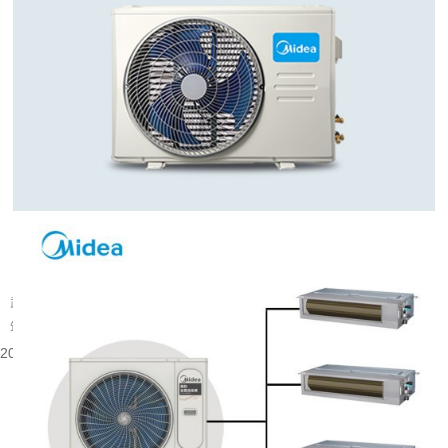
武汉旧楼改中央空调可行吗
武汉大量建成年代较早的楼宇分布在老城片区，涵盖办公、商业以及部分居住建
筑。不少旧楼原有降温取暖设备老化，室内温控体验有限，很多业主会考虑...
2026-08-06 08:53:52