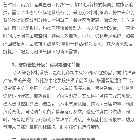
营时间、热负荷差异显著，传统“一刀切”的运行模式极易造成能源浪
费，需结合业态特征优化系统布局。采用分区控制策略，将中央空调
系统按功能区域划分独立控制单元，餐饮区负荷高、油烟大，独立设
置排风与冷却系统；购物区客流量波动大，按需调节制冷量；非营业
时间关闭闲置区域空调，避免无效能耗。同时，优化新风系统，加装
热回收装置，回收排风热量/冷量用于预热/预冷新风，减少新风处理
能耗，适配湖北潮湿气候下的新风需求。
3、智能管控升级：实现精细化节能
引入智能控制系统，是湖北商场中央空调从“粗放运行”向“精准管
控”转型的关键，依托数字化手段挖掘节能潜力。搭建智能运维平台，
将空调主机、水泵、冷却塔、末端设备接入统一管控系统，实时监测
设备运行状态、能耗数据、室内温湿度，实现远程监控与异常预警。
植入智能控制算法，结合湖北本地气象数据、商场历史客流量，预测
负荷变化，自动调节设备启停与运行参数，避免过度供冷供热。同
时，将智能系统与商场物业管理平台对接，生成能耗分析报表，助力
管理人员精准掌握能耗情况，制定精细化运行策略。