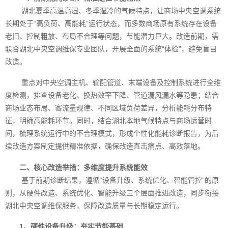
湖北夏季高温高湿、冬季湿冷的气候特点，让商场中央空调系统
长期处于“高负荷、高能耗”运行状态，而多数商场原有系统存在设备
老旧、控制粗放、布局不合理等问题，节能潜力巨大。改造前期，需
联合湖北中央空调维保专业团队，开展全面的系统“体检”，避免盲目
改造。
重点对中央空调主机、输配管道、末端设备及控制系统进行全维
度检测，排查设备老化、换热效率下降、管道漏风漏水等隐患；结合
商场业态布局、客流量规律、不同区域负荷差异，分析能耗分布特
征，明确高能耗环节。同时，结合湖北本地气候特点与商场运营时
间，梳理系统运行中的不合理模式，形成个性化能耗诊断报告，为后
续改造方案制定提供精准依据，确保改造直击痛点、高效落地。
二、核心改造举措：多维度提升系统能效
基于前期诊断结果，遵循“设备升级、系统优化、智能管控”的原
则，从硬件改造、系统优化、智能升级三个层面推进改造，同步衔接
湖北中央空调维保服务，保障改造质量与长期稳定运行。
1、硬件设备升级：夯实节能基础