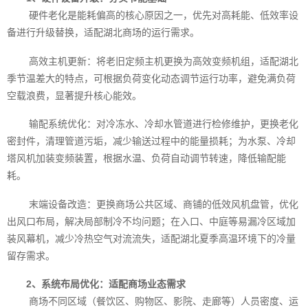
硬件老化是能耗偏高的核心原因之一，优先对高耗能、低效率设
备进行升级替换，适配湖北商场的运行需求。
高效主机更新：将老旧定频主机更换为高效变频机组，适配湖北
季节温差大的特点，可根据负荷变化动态调节运行功率，避免满负荷
空载浪费，显著提升核心能效。
输配系统优化：对冷冻水、冷却水管道进行检修维护，更换老化
密封件，清理管道污垢，减少输送过程中的能量损耗；为水泵、冷却
塔风机加装变频装置，根据水温、负荷自动调节转速，降低输配能
耗。
末端设备改造：更换商场公共区域、商铺的低效风机盘管，优化
出风口布局，解决局部制冷不均问题；在入口、中庭等易漏冷区域加
装风幕机，减少冷热空气对流流失，适配湖北夏季高温环境下的冷量
留存需求。
2、系统布局优化：适配商场业态需求
商场不同区域（餐饮区、购物区、影院、走廊等）人员密度、运