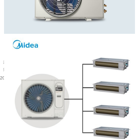
武汉旧楼改中央空调可行吗
武汉大量建成年代较早的楼宇分布在老城片区，涵盖办公、商业以及部分居住建
筑。不少旧楼原有降温取暖设备老化，室内温控体验有限，很多业主会考虑...
2026-08-06 08:53:52