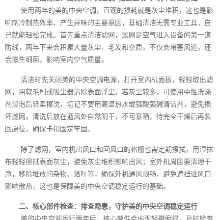
使用两年的美的中央空调，直观的损耗就是灰尘堆积，这也是影
响制冷制热效率、产生异味的主要原因，基础清洁无需专业工具，自
己就能轻松完成。首先重点清洁滤网，滤网是空气进入设备的第一道
防线，两年下来会积累大量灰尘、毛发和杂质，不仅会堵塞风道，还
会滋生细菌，影响室内空气质量。
清洁时先关闭美的中央空调电源，打开室内机面板，轻轻取出滤
网，用软毛刷或吸尘器清除表面浮尘，若灰尘较多，可使用中性洗涤
剂浸泡后轻柔擦洗，切记不要用高温热水或强酸强碱清洁剂，避免损
坏滤网。清洗后放在通风处自然阴干，不可暴晒，待完全干燥后再装
回原位，确保卡扣固定牢固。
除了滤网，室内机出风口和回风口的格栅也需定期擦拭，用湿抹
布轻轻擦拭表面灰尘，避免灰尘堆积影响出风；室外机周围要清理干
净，移除堆放的杂物、落叶等，确保外机通风顺畅，避免遮挡进风口
影响散热，这也是保障美的中央空调稳定运行的基础。
二、核心部件检查：排查隐患，守护美的中央空调稳定运行
美的中央空调运行两年后，核心部件会出现轻微磨损，及时检查