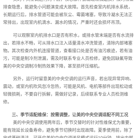
排查隐患，能避免小问题演变成大故障。首先检查室内机排水系统，
长期运行后，排水管道可能会被灰尘、霉菌堵塞，导致冷凝水无法正
常排出，出现室内机滴水、漏水的情况，严重时还会损坏吊顶。
可以观察室内机排水口是否有积水，或排水管末端是否有水流排
出，若排水不畅，可从排水口注入适量清水冲洗管道，清除内部堵塞
物。其次检查内外机连接管道，查看接口处是否有油污痕迹，若有油
污，可能是制冷剂泄漏，需及时联系专业人员检修，避免因缺氟导致
美的中央空调制冷制热效果下降，甚至损坏压缩机。
另外，运行时留意美的中央空调的运行声音，若出现异常异响、
震动，或室内机吹风忽冷忽热，可能是风机、电机等部件出现松动或
轻微损耗，不要自行拆解，需做好记录，后续联系专业人员检测维
修。
三、季节适配维保：按需调整，让美的中央空调适配不同工况
美的中央空调使用两年后，季节交替时的针对性维保尤为重要，
能有效延长设备寿命，避免季节切换时出现故障。夏季使用前，除了
完成基础清洁，可开启美的中央空调送风模式运行10分钟，排出内部