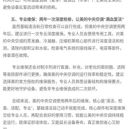
时间外出，可将温度调高（夏季）或调低（冬季），无需完全关闭，
避免设备反复启动带来的损耗。
五、专业维保：两年一次深度检修，让美的中央空调“满血复活”
虽然基础清洁和日常检查可以自行完成，但美的中央空调使用两
年后，建议进行一次专业深度维保。专业人员会使用专用工具，对美
的中央空调的蒸发器、冷凝器、压缩机等核心部件进行深度清洁和检
测，清除内部积尘和水垢，检查电气系统的接线端子、电容等部件，
排查潜在故障。
专业维保还会对制冷剂进行查漏、补充，对老化的密封圈、滤网
等易损部件进行更换，确保美的中央空调的运行效率和稳定性。建议
选择美的官方授权的维保服务，专业人员熟悉设备结构和维保要点，
能更好地守护设备，避免非专业维保造成的二次损坏。
总结来说，美的中央空调使用两年后的维保，核心是“清洁、检
查、适配、专业”，基础清洁自己动手就能完成，核心部件和深度维保
交给专业人员，再配合良好的使用习惯，就能让美的中央空调持续稳
定运行，既保证舒适体验，又能延长设备寿命，真正做到省心又耐