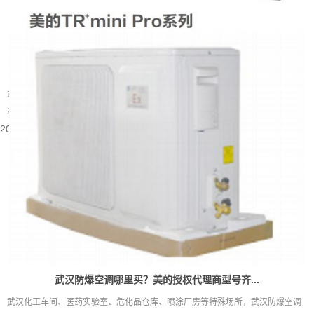
武汉别墅装什么中央空调好
武汉属于夏热冬冷的地域，夏季闷热酷暑，梅雨季湿度居高不下，冬季又伴随湿
冷的体感。别墅户型大多层数多、房间数量多，还常会带有地下室、挑空客...
2026-08-05 15:55:48
武汉防爆空调哪里买？美的授权代理商型号齐...
武汉化工车间、医药实验室、危化品仓库、喷涂厂房等特殊场所，武汉防爆空调